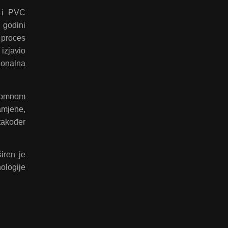
u i PVC
 godini
 proces
izjavio
ionalna
gromnom
amjene,
 također
iren je
ologije