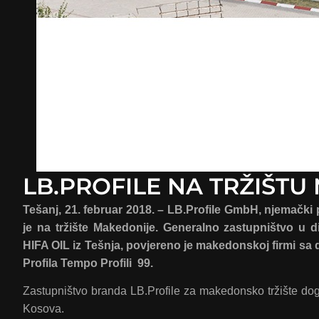
LB.PROFILE NA TRŽIŠT
Tešanj, 21. februar 2018. – LB.Profile GmbH, njemački 
je na tržište Makedonije. Generalno zastupništvo u di
HIFA OIL iz Tešnja, povjereno je makedonskoj firmi sa d
Profila Tempo Profili 99.
Zastupništvo branda LB.Profile za makedonsko tržište dog
Kosova.