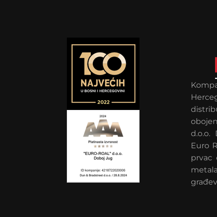
Kompan
Herce
distr
obojen
d.o.o.
Euro R
prvac 
metal
građev