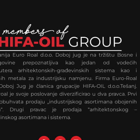
ija Euro Roal d.o.o. Doboj jug je na tržištu Bosne i
govine prepoznatljiva kao jedan od vodećih
ibutera arhitektonskih-građevinskih sistema kao i
ih metala za industrijsku namjenu. Firma Euro-Roal
 Doboj Jug je članica grupacije HIFA-OIL d.o.o.Tešanj.
oal je svoje poslovanje diverzificirao u dva pravca. Prvi
obuhvata prodaju „industrijskog asortimana obojenih
a“. Drugi pravac je prodaja “arhitektonskog –
inskog asortimana i sistema.