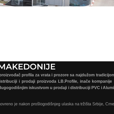
U MAKEDONIJE
proizvođač profila za vrata i prozore sa najdužom tradicijo
stribuciji i prodaji proizvoda LB.Profile, inače kompanije
ugogodišnjim iskustvom u prodaji i distribuciji PVC i Alumi
ovreno je nakon prošlogodišnjeg ulaska na tržišta Srbije, Crne