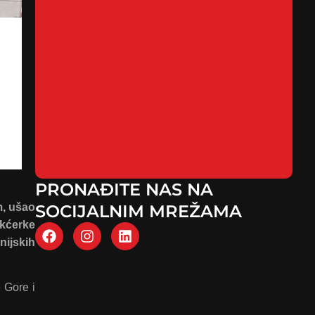
PRONAĐITE NAS NA
m, ušao
SOCIJALNIM MREŽAMA
 kćerke
nijskih
 Gore i