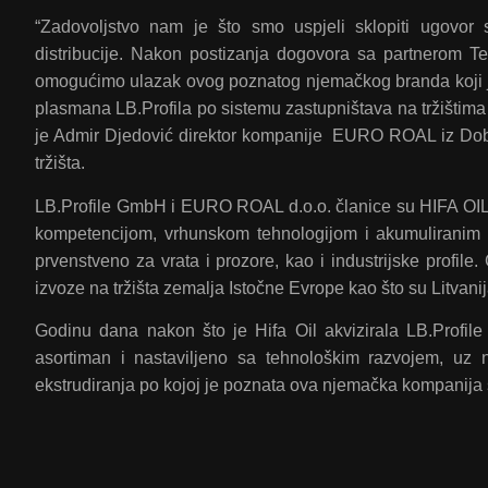
“Zadovoljstvo nam je što smo uspjeli sklopiti ugovor
distribucije. Nakon postizanja dogovora sa partnerom Te
omogućimo ulazak ovog poznatog njemačkog branda koji je u
plasmana LB.Profila po sistemu zastupništava na tržištim
je Admir Djedović direktor kompanije EURO ROAL iz Doboj 
tržišta.
LB.Profile GmbH i EURO ROAL d.o.o. članice su HIFA OIL G
kompetencijom, vrhunskom tehnologijom i akumuliranim z
prvenstveno za vrata i prozore, kao i industrijske profile
izvoze na tržišta zemalja Istočne Evrope kao što su Litvanij
Godinu dana nakon što je Hifa Oil akvizirala LB.Profile
asortiman i nastaviljeno sa tehnološkim razvojem, uz 
ekstrudiranja po kojoj je poznata ova njemačka kompanija s