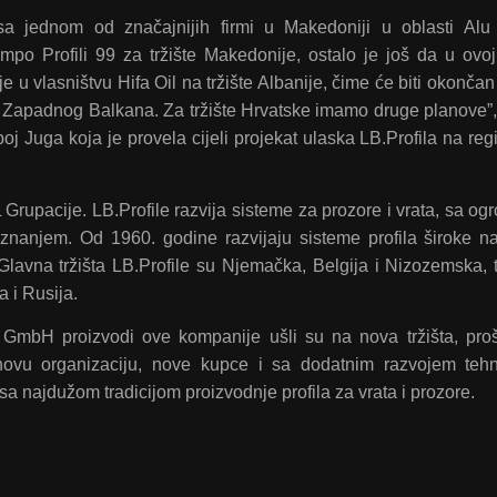
 sa jednom od značajnijih firmi u Makedoniji u oblasti Al
mpo Profili 99 za tržište Makedonije, ostalo je još da u ovoj
 vlasništvu Hifa Oil na tržište Albanije, čime će biti okončan
a Zapadnog Balkana. Za tržište Hrvatske imamo druge planove”, 
Juga koja je provela cijeli projekat ulaska LB.Profila na reg
rupacije. LB.Profile razvija sisteme za prozore i vrata, sa o
nanjem. Od 1960. godine razvijaju sisteme profila široke n
. Glavna tržišta LB.Profile su Njemačka, Belgija i Nizozemska,
a i Rusija.
 GmbH proizvodi ove kompanije ušli su na nova tržišta, proš
novu organizaciju, nove kupce i sa dodatnim razvojem tehn
a najdužom tradicijom proizvodnje profila za vrata i prozore.