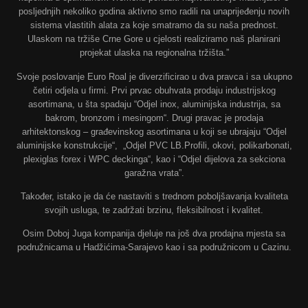
posljednjih nekoliko godina aktivno smo radili na unaprijeđenju novih
sistema vlastitih alata za koje smatramo da su naša prednost.
Ulaskom na tržiše Crne Gore u cjelosti realiziramo naš planirani
projekat ulaska na regionalna tržišta.”
Svoje poslovanje Euro Roal je diverzificirao u dva pravca i sa ukupno
četiri odjela u firmi. Prvi prvac obuhvata prodaju industrijskog
asortimana, u šta spadaju “Odjel inox, aluminijska industrija, sa
bakrom, bronzom i mesingom“. Drugi pravac je prodaja
arhitektonskog – građevinskog asortimana u koji se ubrajaju “Odjel
aluminijske konstrukcije“, „Odjel PVC LB.Profili, okovi, polikarbonati,
plexiglas forex i WPC deckinga“, kao i “Odjel dijelova za sekciona
garažna vrata”.
Također, istako je da će nastaviti s trednom poboljšavanja kvaliteta
svojih usluga, te zadržati brzinu, fleksibilnost i kvalitet.
Osim Doboj Juga kompanija djeluje na još dva prodajna mjesta sa
podružnicama u Hadžićima-Sarajevo kao i sa podružnicom u Cazinu.