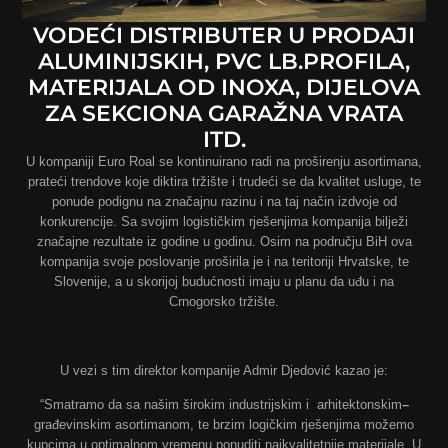
VODEĆI DISTRIBUTER U PRODAJI
ALUMINIJSKIH, PVC LB.PROFILA,
MATERIJALA OD INOXA, DIJELOVA
ZA SEKCIONA GARAŽNA VRATA
ITD.
U kompaniji Euro Roal se kontinuirano radi na proširenju asortimana,
prateći trendove koje diktira tržište i trudeći se da kvalitet usluge, te
ponude podignu na značajnu razinu i na taj način izdvoje od
konkurencije. Sa svojim logističkim rješenjima kompanija bilježi
značajne rezultate iz godine u godinu. Osim na području BiH ova
kompanija svoje poslovanje proširila je i na teritoriji Hrvatske, te
Slovenije, a u skorijoj budućnosti imaju u planu da uđu i na
Crnogorsko tržište.
U vezi s tim direktor kompanije Admir Djedović kazao je:
“Smatramo da sa našim širokim industrijskim i arhitektonskim
–
građevinskim asortimanom, te brzim logičkim rješenjima možemo
kupcima u optimalnom vremenu ponuditi najkvalitetnije materijale. U