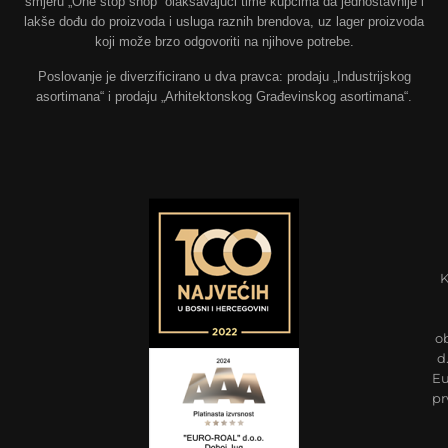
smjeru „One stop shop“ olakšavajući time kupcima da jednostavnije i
lakše dođu do proizvoda i usluga raznih brendova, uz lager proizvoda
koji može brzo odgovoriti na njihove potrebe.
Poslovanje je diverzificirano u dva pravca: prodaju „Industrijskog
asortimana“ i prodaju „Arhitektonskog Građevinskog asortimana“.
K
o
d
Eu
pr