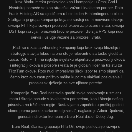
kroz široku mrežu poslovnica kao i kompanije u Crnoj Gori i
Hrvatskoj nameće se kao strateški važan i kvalitetan partner. Roto
Frank Holding AG sa sjedištem u Leinfelden-Echterdingenu u blizini
Stuttgarta je grupa kompanija koja se sastoji od tri neovisne divizije:
divizija FTT koja razvija i proizvodi okove za prozore i vrata, divizija
DST koja razvija i proizvodi krovne prozore i divizija RPS koja nudi
servis i usluge vezane za prozore i vrata.
„Radi se o zaista vrhunskoj kompaniji koja kroz svoju filozofiju i
strategiju stavlja fokus na ono što je relevantno sa tačke gledišta
kupca. Roto FTT ima najbolju svjetsku ekpertizu u proizvodnji okova
i integraciji okova u prozore i vrata te je globalni lider na tržištu za
Tilt&Turn okove. Roto nudi impresivno širok izbor te smo sigurni da
ćemo kroz ovo zastupništvo našim kupcima olakšati poslovanje i
pronalazak rješenja za sve njihove potrebe.
Kompanija Euro-Roal nastavlja graditi svoje poslovanje u smjeru
rasta i širenja ponude s kvalitetnim partnerima, kao i širenja našeg
prisustva na tržištima regije. Nastavljamo započeto u prošloj godini i
idemo prema jasno zacrtanim ciljevima“, naglasio je Admir Djedović,
generalni direktor kompanije Euro-Roal d.o.o. Doboj Jug.
Euro-Roal, članica grupacije Hifa-Oil, svoje poslovanje razvija u