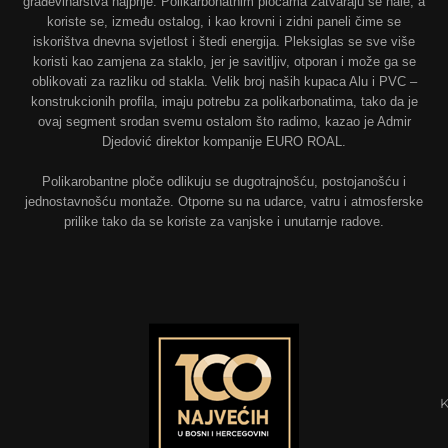
građevinarstva najprije. Polikarbonatnim pločama zatvaraju se hale, a
koriste se, između ostalog, i kao krovni i zidni paneli čime se
iskorištva dnevna svjetlost i štedi energija. Pleksiglas se sve više
koristi kao zamjena za staklo, jer je savitljiv, otporan i može ga se
oblikovati za razliku od stakla. Velik broj naših kupaca Alu i PVC –
konstrukcionih profila, imaju potrebu za polikarbonatima, tako da je
ovaj segment srodan svemu ostalom što radimo, kazao je Admir
Djedović direktor kompanije EURO ROAL.
Polikarobantne ploče odlikuju se dugotrajnošću, postojanošću i
jednostavnošću montaže. Otporne su na udarce, vatru i atmosferske
prilike tako da se koriste za vanjske i unutarnje radove.
K