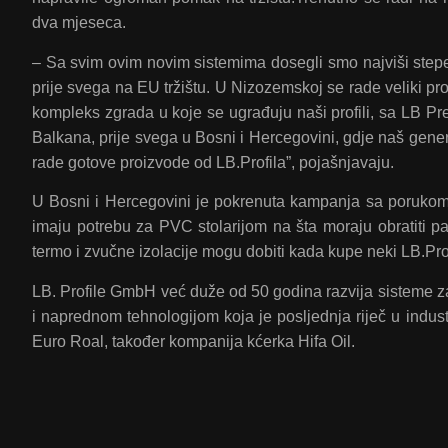
dva mjeseca.
– Sa svim ovim novim sistemima dosegli smo najviši stepen 
prije svega na EU tržištu. U Nizozemskoj se rade veliki proje
kompleks zgrada u koje se ugrađuju naši profili, sa LB Pr
Balkana, prije svega u Bosni i Hercegovini, gdje naš gener
rade gotove proizvode od LB.Profila”, pojašnjavaju.
U Bosni i Hercegovini je pokrenuta kampanja sa porukom „S
imaju potrebu za PVC stolarijom na šta moraju obratiti p
termo i zvučne izolacije mogu dobiti kada kupe neki LB.Prof
LB. Profile GmbH već duže od 50 godina razvija sisteme 
i naprednom tehnologijom koja je posljednja riječ u industr
Euro Roal, također kompanija kćerka Hifa Oil.