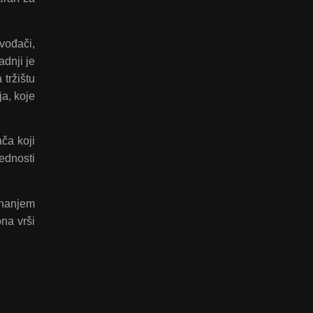
zvođači,
adnji je
tržištu
ja, koje
ča koji
ednosti
znanjem
ona vrši