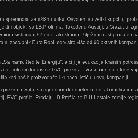
spremnosti za tržišnu utrku. Osvojeni su veliki kupci, tj. proi
kti i objekti sa LB.Profilima. Također u Austriji, u Grazu, u izgr
emium sistemom 82 mm i alu klipom. Bilježimo rast prodaje i na 
alni zastupnik Euro Roal, servisira više od 60 aktivnih kompani
a nama štedite Energiju”, a cilj je edukacija krajnjih potroša
ažnju prilikom kupovine PVC prozora i vrata, odnosno koje vrij
ila kod naših proizvođača i kupaca, ističu u ovoj kompaniji.
za prozore i vrata, sa ogromnom kompetencijom, akumuliranim 
iji PVC profila. Prodaju LB.Profila za BiH i ostale zemlje regi