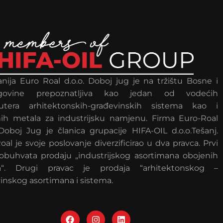
ija Euro Roal d.o.o. Doboj jug je na tržištu Bosne i
govine prepoznatljiva kao jedan od vodećih
ibutera arhitektonskih-građevinskih sistema kao i
ih metala za industrijsku namjenu. Firma Euro-Roal
 Doboj Jug je članica grupacije HIFA-OIL d.o.o.Tešanj.
oal je svoje poslovanje diverzificirao u dva pravca. Prvi
obuhvata prodaju „industrijskog asortimana obojenih
a“. Drugi pravac je prodaja “arhitektonskog –
inskog asortimana i sistema.