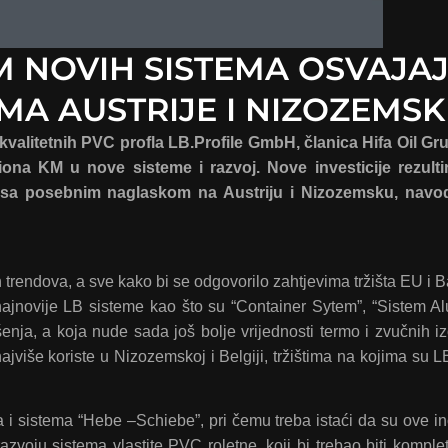
M NOVIH SISTEMA OSVAJA
MA AUSTRIJE I NIZOZEMSK
valitetnih PVC profla LB.Profile GmbH, članica Hifa Oil Gru
iona KM u nove sisteme i razvoj. Nove investicije rezulti
a, sa posebnim naglaskom na Austriju i Nizozemsku, navo
itih trendova, a sve kako bi se odgovorilo zahtjevima tržišta EU i 
 najnovije LB sisteme kao što su “Container Sytem”, “Sistem Al
enja, a koja nude sada još bolje vrijednosti termo i zvučnih iz
jviše koriste u Nizozemskoj i Belgiji, tržištima na kojima su LB
a i sistema “Hebe –Schiebe”, pri čemu treba istaći da su ove in
zvoju sistema vlastite PVC roletne, koji bi trebao biti komplet