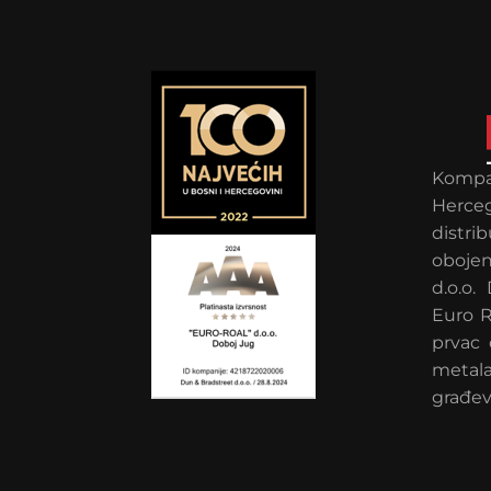
Kompan
Herce
distr
obojen
d.o.o.
Euro R
prvac 
metal
građev