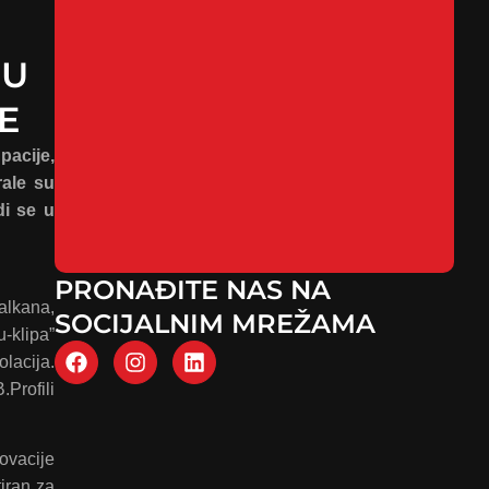
JU
E
pacije,
rale su
di se u
PRONAĐITE NAS NA
Balkana,
SOCIJALNIM MREŽAMA
u-klipa”
olacija.
.Profili
ovacije
iran za