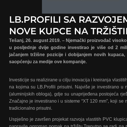
LB.PROFILI SA RAZVOJE
NOVE KUPCE NA TRŽIŠTI
Tešanj, 26. august 2019. – Njemački proizvođač visokok
u posljednje dvije godine investirao je više od 2 mil
jačanjem tržišne pozicije i dobijanjem novih kupac
saopćenju za medije ove kompanije.
Investicije su realizirane u cilju inovacija i kreiranja vlast
na kojima su LB.Profili prisutni. Najviše je investirano u
(aluminijskih obloga), gdje su unaprijeđena postojeća rješ
Značajno je investirano i u sisteme “XT 120 mm”, koji se na
tradicionalno prisutni.
Uspješno je završen projekat razvoja vlastitih PVC klupic
napravile ogroman pomak na tržištu.Trenutno se radi na ra