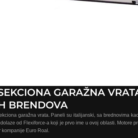
A SEKCIONA GARAŽNA VRAT
IH BRENDOVA
 sekciona garažna vrata. Paneli su italijanski, sa brednovima ka
dolaze od Flexiforce-a koji je prvo ime u ovoj oblasti. Motore p
r kompanije Euro Roal.