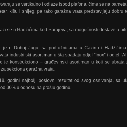
varaju se vertikalno i odlaze ispod plafona, čime se na pameta
tar, kišu i snijeg, pa tako garažna vrata predstavljaju dobru 
alazi se u Hadžićima kod Sarajeva, sa mogućnosti dostave u bil
je je u Doboj Jugu, sa podružnicama u Cazinu i Hadžićima
ata industrijski asortiman u šta spadaju odjel “Inox” i odjel “A
 je konstrukciono – građevinski asortiman u koji se ubrajaju
vi za sekciona garažna vrata.
018. godini najbolji poslovni rezultat od svog osnivanja, sa 
je od 30% u odnosu na prošlu godinu.