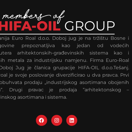
ija Euro Roal d.o.o. Doboj jug je na tržištu Bosne i
govine prepoznatljiva kao jedan od vodećih
ibutera arhitektonskih-građevinskih sistema kao i
ih metala za industrijsku namjenu. Firma Euro-Roal
 Doboj Jug je članica grupacije HIFA-OIL d.o.o.Tešanj.
oal je svoje poslovanje diverzificirao u dva pravca. Prvi
obuhvata prodaju „industrijskog asortimana obojenih
a“. Drugi pravac je prodaja “arhitektonskog –
inskog asortimana i sistema.