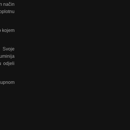
n način
toplotnu
o kojem
. Svoje
luminija
 odjeli
ukupnom