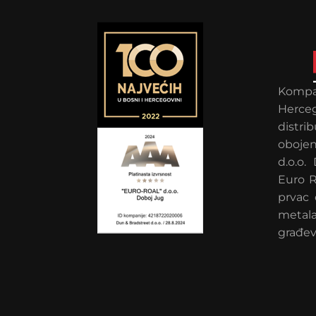
Kompan
Herce
distr
obojen
d.o.o.
Euro R
prvac 
metal
građev