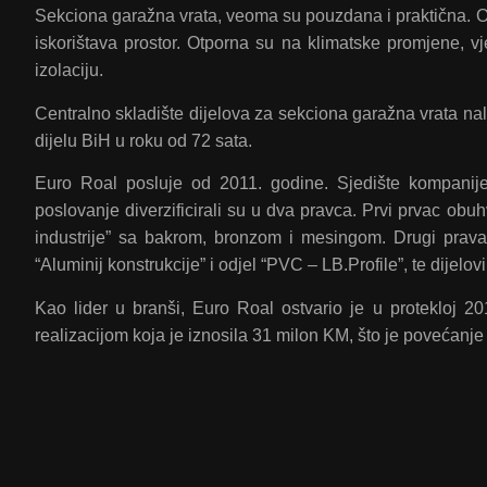
Sekciona garažna vrata, veoma su pouzdana i praktična. Ot
iskorištava prostor. Otporna su na klimatske promjene, vje
izolaciju.
Centralno skladište dijelova za sekciona garažna vrata n
dijelu BiH u roku od 72 sata.
Euro Roal posluje od 2011. godine. Sjedište kompani
poslovanje diverzificirali su u dva pravca. Prvi prvac obuhv
industrije” sa bakrom, bronzom i mesingom. Drugi pravac
“Aluminij konstrukcije” i odjel “PVC – LB.Profile”, te dijelo
Kao lider u branši, Euro Roal ostvario je u protekloj 2
realizacijom koja je iznosila 31 milon KM, što je povećan