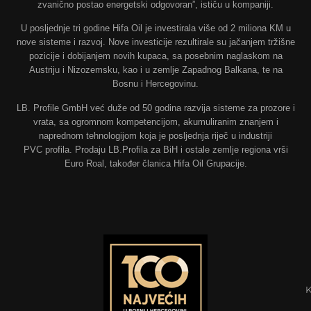
zvanično postao energetski odgovoran”, ističu u kompaniji.
U posljednje tri godine Hifa Oil je investirala više od 2 miliona KM u
nove sisteme i razvoj. Nove investicije rezultirale su jačanjem tržišne
pozicije i dobijanjem novih kupaca, sa posebnim naglaskom na
Austriju i Nizozemsku, kao i u zemlje Zapadnog Balkana, te na
Bosnu i Hercegovinu.
LB. Profile GmbH već duže od 50 godina razvija sisteme za prozore i
vrata, sa ogromnom kompetencijom, akumuliranim znanjem i
naprednom tehnologijom koja je posljednja riječ u industriji
PVC profila. Prodaju LB.Profila za BiH i ostale zemlje regiona vrši
Euro Roal, također članica Hifa Oil Grupacije.
K