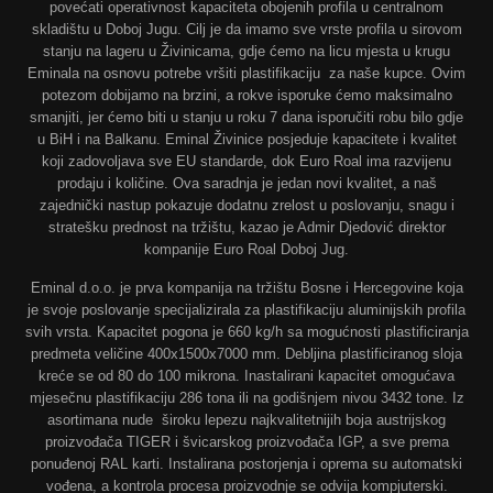
povećati operativnost kapaciteta obojenih profila u centralnom
skladištu u Doboj Jugu. Cilj je da imamo sve vrste profila u sirovom
stanju na lageru u Živinicama, gdje ćemo na licu mjesta u krugu
Eminala na osnovu potrebe vršiti plastifikaciju za naše kupce. Ovim
potezom dobijamo na brzini, a rokve isporuke ćemo maksimalno
smanjiti, jer ćemo biti u stanju u roku 7 dana isporučiti robu bilo gdje
u BiH i na Balkanu. Eminal Živinice posjeduje kapacitete i kvalitet
koji zadovoljava sve EU standarde, dok Euro Roal ima razvijenu
prodaju i količine. Ova saradnja je jedan novi kvalitet, a naš
zajednički nastup pokazuje dodatnu zrelost u poslovanju, snagu i
stratešku prednost na tržištu, kazao je Admir Djedović direktor
kompanije Euro Roal Doboj Jug.
Eminal d.o.o. je prva kompanija na tržištu Bosne i Hercegovine koja
je svoje poslovanje specijalizirala za plastifikaciju aluminijskih profila
svih vrsta. Kapacitet pogona je 660 kg/h sa mogućnosti plastificiranja
predmeta veličine 400x1500x7000 mm. Debljina plastificiranog sloja
kreće se od 80 do 100 mikrona. Inastalirani kapacitet omogućava
mjesečnu plastifikaciju 286 tona ili na godišnjem nivou 3432 tone. Iz
asortimana nude široku lepezu najkvalitetnijih boja austrijskog
proizvođača TIGER i švicarskog proizvođača IGP, a sve prema
ponuđenoj RAL karti. Instalirana postorjenja i oprema su automatski
vođena, a kontrola procesa proizvodnje se odvija kompjuterski.