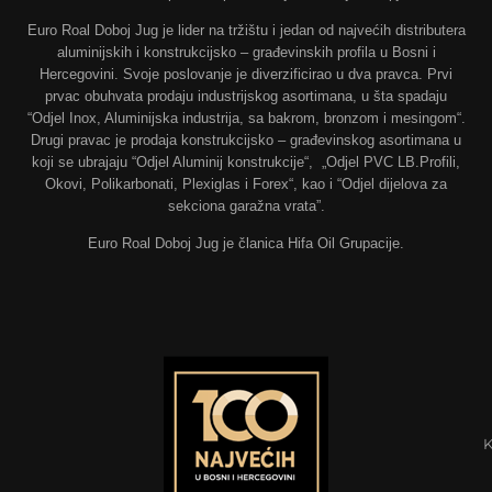
Euro Roal Doboj Jug je lider na tržištu i jedan od najvećih distributera
aluminijskih i konstrukcijsko – građevinskih profila u Bosni i
Hercegovini. Svoje poslovanje je diverzificirao u dva pravca. Prvi
prvac obuhvata prodaju industrijskog asortimana, u šta spadaju
“Odjel Inox, Aluminijska industrija, sa bakrom, bronzom i mesingom“.
Drugi pravac je prodaja konstrukcijsko – građevinskog asortimana u
koji se ubrajaju “Odjel Aluminij konstrukcije“, „Odjel PVC LB.Profili,
Okovi, Polikarbonati, Plexiglas i Forex“, kao i “Odjel dijelova za
sekciona garažna vrata”.
Euro Roal Doboj Jug je članica Hifa Oil Grupacije.
K