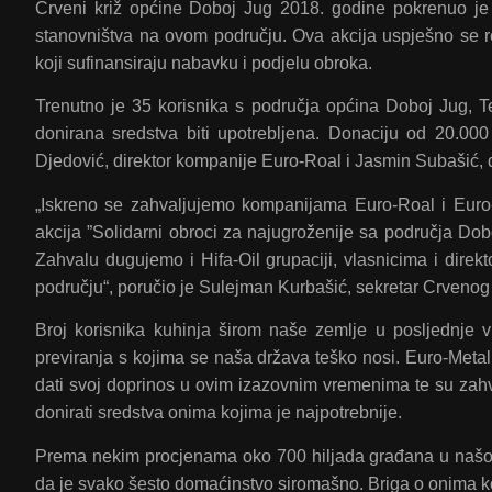
Crveni križ općine Doboj Jug 2018. godine pokrenuo je s
stanovništva na ovom području. Ova akcija uspješno se r
koji sufinansiraju nabavku i podjelu obroka.
Trenutno je 35 korisnika s područja općina Doboj Jug, T
donirana sredstva biti upotrebljena. Donaciju od 20.00
Djedović, direktor kompanije Euro-Roal i Jasmin Subašić, 
„Iskreno se zahvaljujemo kompanijama Euro-Roal i Euro
akcija ”Solidarni obroci za najugroženije sa područja Dob
Zahvalu dugujemo i Hifa-Oil grupaciji, vlasnicima i dire
području“, poručio je Sulejman Kurbašić, sekretar Crvenog
Broj korisnika kuhinja širom naše zemlje u posljednje vr
previranja s kojima se naša država teško nosi. Euro-Meta
dati svoj doprinos u ovim izazovnim vremenima te su zahv
donirati sredstva onima kojima je najpotrebnije.
Prema nekim procjenama oko 700 hiljada građana u našoj z
da je svako šesto domaćinstvo siromašno. Briga o onima ko