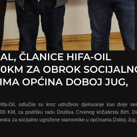
AL, ČLANICE HIFA-OIL
00KM ZA OBROK SOCIJALN
IMA OPĆINA DOBOJ JUG,
ifa-Oil, odlučile su kroz udruženo djelovanje kao dvije ses
00 KM, za podršku radu Društva Crvenog križa/krsta BiH. D
 obroka za socijalno ugrožene stanovnike u općinama Doboj Jug,