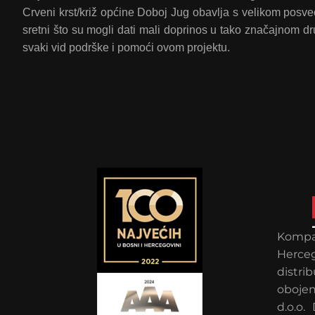
Crveni krst/križ općine Doboj Jug obavlja s velikom posve
sretni što su mogli dati mali doprinos u tako značajnom d
svaki vid podrške i pomoći ovom projektu.
Kompan
Herce
distr
obojen
d.o.o.