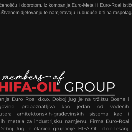
ćenošću i dobrotom. Iz kompanija Euro-Metali i Euro-Roal istič
ruštvenom djelovanju te namjeravaju i ubuduće biti na raspolag
ija Euro Roal d.o.o. Doboj jug je na tržištu Bosne i
govine prepoznatljiva kao jedan od vodećih
ibutera arhitektonskih-građevinskih sistema kao i
ih metala za industrijsku namjenu. Firma Euro-Roal
 Doboj Jug je članica grupacije HIFA-OIL d.o.o.Tešanj.