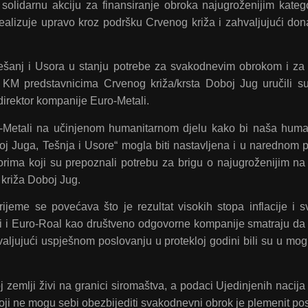
olidarnu akciju za finansiranje obroka najugroženijim kateg
ealizuje upravo kroz podršku Crvenog križa i zahvaljujući don
ešanj i Usora u stanju potrebe za svakodnevim obrokom i za 
0 KM predstavnicima Crvenog križa/krsta Doboj Jug uručili s
direktor kompanije Euro-Metali.
-Metali na učinjenom humanitarnom djelu kako bi naša huma
oj Juga, Tešnja i Usore“ mogla biti nastavljena i u narednom p
ktorima koji su prepoznali potrebu za brigu o najugroženijim n
 križa Doboj Jug.
ijeme se povećava što je rezultat visokih stopa inflacije i sv
li i Euro-Roal kao društveno odgovorne kompanije smatraju da 
aljujući uspješnom poslovanju u protekloj godini bili su u mog
emlji živi na granici siromaštva, a podaci Ujedinjenih nacija
ji ne mogu sebi obezbijediti svakodnevni obrok je plemenit pos