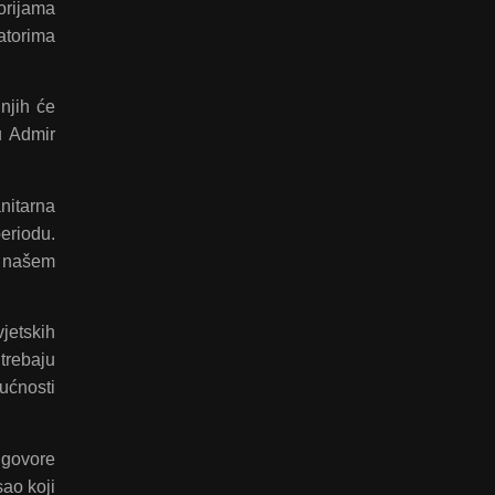
orijama
atorima
njih će
u Admir
nitarna
eriodu.
a našem
jetskih
trebaju
ućnosti
 govore
ao koji